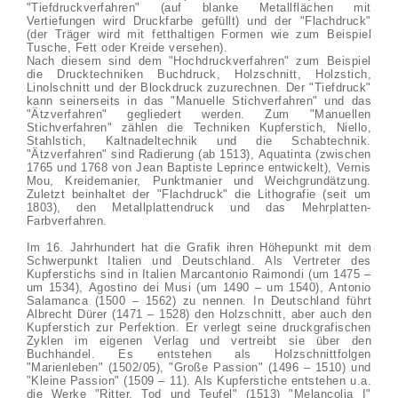
"Tiefdruckverfahren" (auf blanke Metallflächen mit
Vertiefungen wird Druckfarbe gefüllt) und der "Flachdruck"
(der Träger wird mit fetthaltigen Formen wie zum Beispiel
Tusche, Fett oder Kreide versehen).
Nach diesem sind dem "Hochdruckverfahren" zum Beispiel
die Drucktechniken Buchdruck, Holzschnitt, Holzstich,
Linolschnitt und der Blockdruck zuzurechnen. Der "Tiefdruck"
kann seinerseits in das "Manuelle Stichverfahren" und das
"Ätzverfahren" gegliedert werden. Zum "Manuellen
Stichverfahren" zählen die Techniken Kupferstich, Niello,
Stahlstich, Kaltnadeltechnik und die Schabtechnik.
"Ätzverfahren" sind Radierung (ab 1513), Aquatinta (zwischen
1765 und 1768 von Jean Baptiste Leprince entwickelt), Vernis
Mou, Kreidemanier, Punktmanier und Weichgrundätzung.
Zuletzt beinhaltet der "Flachdruck" die Lithografie (seit um
1803), den Metallplattendruck und das Mehrplatten-
Farbverfahren.
Im 16. Jahrhundert hat die Grafik ihren Höhepunkt mit dem
Schwerpunkt Italien und Deutschland. Als Vertreter des
Kupferstichs sind in Italien Marcantonio Raimondi (um 1475 –
um 1534), Agostino dei Musi (um 1490 – um 1540), Antonio
Salamanca (1500 – 1562) zu nennen. In Deutschland führt
Albrecht Dürer (1471 – 1528) den Holzschnitt, aber auch den
Kupferstich zur Perfektion. Er verlegt seine druckgrafischen
Zyklen im eigenen Verlag und vertreibt sie über den
Buchhandel. Es entstehen als Holzschnittfolgen
"Marienleben" (1502/05), "Große Passion" (1496 – 1510) und
"Kleine Passion" (1509 – 11). Als Kupferstiche entstehen u.a.
die Werke "Ritter, Tod und Teufel" (1513) "Melancolia I"