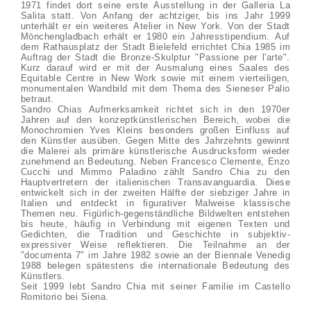
1971 findet dort seine erste Ausstellung in der Galleria La
Salita statt. Von Anfang der achtziger, bis ins Jahr 1999
unterhält er ein weiteres Atelier in New York. Von der Stadt
Mönchengladbach erhält er 1980 ein Jahresstipendium. Auf
dem Rathausplatz der Stadt Bielefeld errichtet Chia 1985 im
Auftrag der Stadt die Bronze-Skulptur "Passione per l'arte".
Kurz darauf wird er mit der Ausmalung eines Saales des
Equitable Centre in New Work sowie mit einem vierteiligen,
monumentalen Wandbild mit dem Thema des Sieneser Palio
betraut.
Sandro Chias Aufmerksamkeit richtet sich in den 1970er
Jahren auf den konzeptkünstlerischen Bereich, wobei die
Monochromien Yves Kleins besonders großen Einfluss auf
den Künstler ausüben. Gegen Mitte des Jahrzehnts gewinnt
die Malerei als primäre künstlerische Ausdrucksform wieder
zunehmend an Bedeutung. Neben Francesco Clemente, Enzo
Cucchi und Mimmo Paladino zählt Sandro Chia zu den
Hauptvertretern der italienischen Transavanguardia. Diese
entwickelt sich in der zweiten Hälfte der siebziger Jahre in
Italien und entdeckt in figurativer Malweise klassische
Themen neu. Figürlich-gegenständliche Bildwelten entstehen
bis heute, häufig in Verbindung mit eigenen Texten und
Gedichten, die Tradition und Geschichte in subjektiv-
expressiver Weise reflektieren. Die Teilnahme an der
"documenta 7" im Jahre 1982 sowie an der Biennale Venedig
1988 belegen spätestens die internationale Bedeutung des
Künstlers.
Seit 1999 lebt Sandro Chia mit seiner Familie im Castello
Romitorio bei Siena.