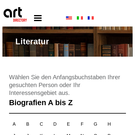
Literatur
Wählen Sie den Anfangsbuchstaben Ihrer
gesuchten Person oder Ihr
Interessensgebiet aus.
Biografien A bis Z
A
B
C
D
E
F
G
H