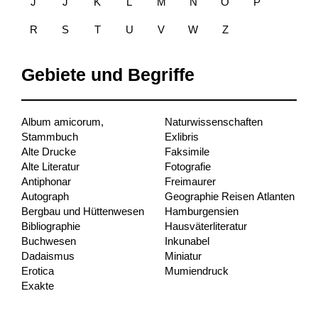
J
J
K
L
M
N
O
P
R
S
T
U
V
W
Z
Gebiete und Begriffe
Album amicorum,
Naturwissenschaften
Stammbuch
Exlibris
Alte Drucke
Faksimile
Alte Literatur
Fotografie
Antiphonar
Freimaurer
Autograph
Geographie Reisen Atlanten
Bergbau und Hüttenwesen
Hamburgensien
Bibliographie
Hausväterliteratur
Buchwesen
Inkunabel
Dadaismus
Miniatur
Erotica
Mumiendruck
Exakte