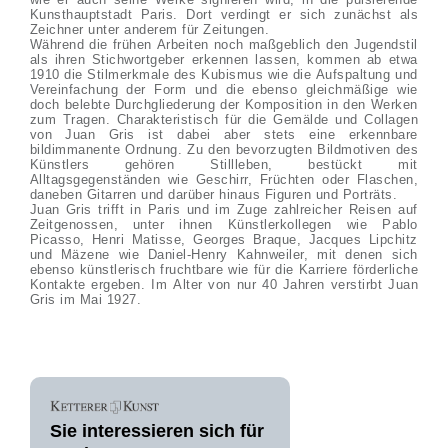
Kunsthauptstadt Paris. Dort verdingt er sich zunächst als
Zeichner unter anderem für Zeitungen.
Während die frühen Arbeiten noch maßgeblich den Jugendstil
als ihren Stichwortgeber erkennen lassen, kommen ab etwa
1910 die Stilmerkmale des Kubismus wie die Aufspaltung und
Vereinfachung der Form und die ebenso gleichmäßige wie
doch belebte Durchgliederung der Komposition in den Werken
zum Tragen. Charakteristisch für die Gemälde und Collagen
von Juan Gris ist dabei aber stets eine erkennbare
bildimmanente Ordnung. Zu den bevorzugten Bildmotiven des
Künstlers gehören Stillleben, bestückt mit
Alltagsgegenständen wie Geschirr, Früchten oder Flaschen,
daneben Gitarren und darüber hinaus Figuren und Porträts.
Juan Gris trifft in Paris und im Zuge zahlreicher Reisen auf
Zeitgenossen, unter ihnen Künstlerkollegen wie Pablo
Picasso, Henri Matisse, Georges Braque, Jacques Lipchitz
und Mäzene wie Daniel-Henry Kahnweiler, mit denen sich
ebenso künstlerisch fruchtbare wie für die Karriere förderliche
Kontakte ergeben. Im Alter von nur 40 Jahren verstirbt Juan
Gris im Mai 1927.
Sie interessieren sich für