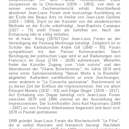
Jacquesson de la Chevreuse (1839 – 1903), von dem er
seinen ersten Zeichenunterricht erhält. Anschließend
absolviert Jean-Louis Forain eine kurzzeitige Ausbildung an
der École des Beaux Arts im Atelier von Jean-Léon Gérôme
(1824 – 1904). Doch ist der Künstler von der akademischen
Methode an der École unbefriedigt. Jean-Baptiste Carpeaux
(1827 – 75) stellt Forain als Gehilfen ein. Nach der
Entlassung lebt er völlig mittellos.
Im dt.-franz. Krieg (1870/71)ist Jean-Louis Forain an der
Verteidigung der Festung Montrouge beteiligt. Zeitgleich ist er
Schüler des Karikaturisten André Gill (1840 – 85). Forain
sympathisiert mit den Pariser Kommunarden. Nach
Beruhigung der politischen Lage wird er auf Radierungen von
Francisco de Goya (1746 – 1828) aufmerksam. Weiterhin
findet der Künstler Zugang zum "club zutiste" und den
Abendessen der "Vilains Bonshommes". Im Jahre 1874 wird
seine erste Saloneinsendung "Nature Morte à la Bouteille"
abgelehnt. Außerdem veröffentlicht er erste Zeichnungen,
unter anderem in "La Cravache parisienne". Bestimmend ist
zu dieser Zeit der Einfluss der Impressionisten, hier vor allem
Édouard Manets (1832 – 83) und Edgar Degas’ (1834 – 1917).
Auf Einladung von Degas beteiligt sich Jean-Louis Forain
zwischen 1879 und 1886 viermal an der Ausstellung der
Impressionisten. Der Schriftsteller Joris-Karl Huysmans (1848
– 1907) ist von Forains Arbeitsweise begeistert und lässt sich
1878 in Pastell porträtieren.
1889 gründet Jean-Louis Forain die Wochenschrift "Le Fifre",
die er selbst illustrativ und literarisch besorgt. Nachdem