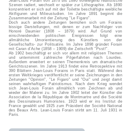
Jean-Louis Forain von 1875 bis 1890 vorwiegend realistische
Szenen radiert, wechselt er später zur Lithographie. Ab 1890
konzentriert er sich auf mit der Toilette beschäftigte weibliche
Aktfiguren und Milieustudien. Im Jahre 1891 beginnt die
Zusammenarbeit mit der Zeitung "Le Figaro".
Doch auch andere Zeitungen bemühen sich um Forains
bissige Darstellungen, mit denen er zum Nachfolger von
Honoré Daumier (1808 – 1879) wird. Auf Grund von
einschneidenden politischen Ereignissen folgt eine
allmähliche Umorientierung des Künstlers von der
Gesellschafts- zur Politsatire. Im Jahre 1898 gründet Forain
mit Caran d’Ache (1858 – 1909) die Zeitschrift "Psst!".
Ab 1902 beschäftigt er sich vor allem mit religiösen Themen
und unternimmt zahlreiche Pilgerfahrten nach Lourdes.
Außerdem erweitert er seinen Themenkreis um dramatische
Gerichtsszenen. Im Jahre 1913 findet eine Retrospektive mit
390 Blättern Jean-Louis Forains in Paris statt. Während des
ersten Weltkrieges veröffentlicht er seine Zeichnungen in den
Zeitungen "Opinion", "Le Figaro" und "Oui" und zeigt damit
seinen wahrhaftigen Patriotismus. Nach dem Krieg wendet
sich Jean-Louis Forain allmählich vom Zeichnen ab und
wieder der Malerei zu. Im Jahre 1902 leitet der Künstler die
Association de la République de Montmartre und die Société
des Dessinateurs Humoristes. 1923 wird er ins Institut de
France gewählt und 1925 zum Präsident der Société National
des Beaux Arts. Lean-Louis Forain stirbt am 11. Juli 1931 in
Paris.