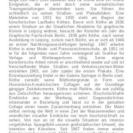
Emigration, die er erst durch seine surrealistischen
Traumgestaltungen überwinden kann. Sie führen ihn
schließlich zu seinen Straßen- und Plakatbildern. Eine
Malerlehre von 1931 bis 1935 steht am Beginn der
künstlerischen Laufbahn Köthes. Bevor sich Köthe ab 1936
einem Studium an der Staatlichen Akademie für graphische
Künste in Leipzig widmet, besucht der Künstler ein Jahr die
Graphische Fachschule Berlin. 1938 geht Köthe, nach seiner
Ausbildung in Leipzig, zurück nach Berlin, wo er sich ab 1946
an ersten Nachkriegsausstellungen beteiligt. 1947 arbeitet
Köthe in einer Mode- und Pressezeichnerschule, ab 1951 ist
er für die folgenden neun Jahre vorwiegend als Grafiker für
Verlage und Werbeagenturen tätig. Seine eigene
künstlerische Arbeit nimmt er anschließend wieder auf und ist
freischaffender Maler. Straßen- und Verkehrszeichen-Bilder
entstehen 1963, ein Jahr später die ersten Plakate. Eine
Einzelausstellung findet in der Galerie Springer in Berlin statt.
Köthe zerreißt seine Bildhintergründe in Form von
illusionistisch-realistischen Collagen auf der Grundlage
gängiger Zeitdokumente. Köthe malt Relikte, die wie zufällig
aus Zeitschriften herausgerissen scheinen. Bruchstückhafte
Eindrücke aus der Werbung, setzt Gegensätzliches
miteinander in Beziehung und lässt so in der gemalten
Collage einen neuen Zusammenhang entstehen. Der Maler
selbst vermag die Welt in einer Zeit der Massenmedien und
unendlicher visueller Eindrücke nur noch bruchstückhaft zu
sehen. Von nun an ist die visuelle Situation als intensiv
vorgeführtes Spiegelbild unserer großstädtischen Umwelt, die
Intention des Künstlers. Seit 1967 finden immer wieder