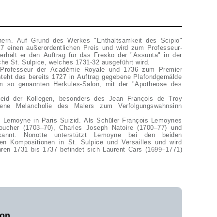
ern. Auf Grund des Werkes "Enthaltsamkeit des Scipio"
27 einen außerordentlichen Preis und wird zum Professeur-
 erhält er den Auftrag für das Fresko der "Assunta" in der
che St. Sulpice, welches 1731-32 ausgeführt wird.
 Professeur der Académie Royale und 1736 zum Premier
ntsteht das bereits 1727 in Auftrag gegebene Plafondgemälde
em so genannten Herkules-Salon, mit der "Apotheose des
eid der Kollegen, besonders des Jean François de Troy
rene Melancholie des Malers zum Verfolgungswahnsinn
s Lemoyne in Paris Suizid. Als Schüler François Lemoynes
oucher (1703–70), Charles Joseph Natoire (1700–77) und
kannt. Nonotte unterstützt Lemoyne bei den beiden
en Kompositionen in St. Sulpice und Versailles und wird
hren 1731 bis 1737 befindet sich Laurent Cars (1699–1771)
von