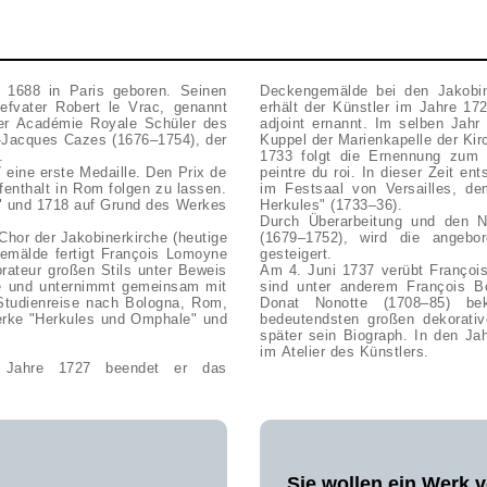
 1688 in Paris geboren. Seinen
Deckengemälde bei den Jakobin
iefvater Robert le Vrac, genannt
erhält der Künstler im Jahre 17
der Académie Royale Schüler des
adjoint ernannt. Im selben Jahr
e-Jacques Cazes (1676–1754), der
Kuppel der Marienkapelle der Kir
.
1733 folgt die Ernennung zum
 eine erste Medaille. Den Prix de
peintre du roi. In dieser Zeit e
enthalt in Rom folgen zu lassen.
im Festsaal von Versailles, d
e" und 1718 auf Grund des Werkes
Herkules" (1733–36).
Durch Überarbeitung und den N
Chor der Jakobinerkirche (heutige
(1679–1752), wird die angebo
gemälde fertigt François Lomoyne
gesteigert.
orateur großen Stils unter Beweis
Am 4. Juni 1737 verübt Françoi
ate und unternimmt gemeinsam mit
sind unter anderem François B
 Studienreise nach Bologna, Rom,
Donat Nonotte (1708–85) be
erke "Herkules und Omphale" und
bedeutendsten großen dekorativ
später sein Biograph. In den Ja
im Atelier des Künstlers.
 Jahre 1727 beendet er das
Sie wollen ein Werk 