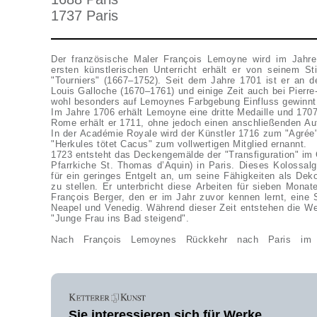
1737 Paris
Der französische Maler François Lemoyne wird im Jahre
ersten künstlerischen Unterricht erhält er von seinem St
"Tourniers" (1667–1752). Seit dem Jahre 1701 ist er an 
Louis Galloche (1670–1761) und einige Zeit auch bei Pierr
wohl besonders auf Lemoynes Farbgebung Einfluss gewinnt
Im Jahre 1706 erhält Lemoyne eine dritte Medaille und 1707
Rome erhält er 1711, ohne jedoch einen anschließenden Auf
In der Académie Royale wird der Künstler 1716 zum "Agré
"Herkules tötet Cacus" zum vollwertigen Mitglied ernannt.
1723 entsteht das Deckengemälde der "Transfiguration" im 
Pfarrkiche St. Thomas d’Aquin) in Paris. Dieses Kolossal
für ein geringes Entgelt an, um seine Fähigkeiten als Dek
zu stellen. Er unterbricht diese Arbeiten für sieben Mon
François Berger, den er im Jahr zuvor kennen lernt, eine
Neapel und Venedig. Während dieser Zeit entstehen die W
"Junge Frau ins Bad steigend".
Nach François Lemoynes Rückkehr nach Paris im
Sie interessieren sich für Werke