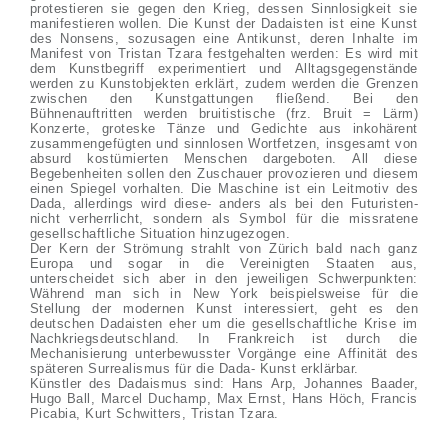
protestieren sie gegen den Krieg, dessen Sinnlosigkeit sie
manifestieren wollen. Die Kunst der Dadaisten ist eine Kunst
des Nonsens, sozusagen eine Antikunst, deren Inhalte im
Manifest von Tristan Tzara festgehalten werden: Es wird mit
dem Kunstbegriff experimentiert und Alltagsgegenstände
werden zu Kunstobjekten erklärt, zudem werden die Grenzen
zwischen den Kunstgattungen fließend. Bei den
Bühnenauftritten werden bruitistische (frz. Bruit = Lärm)
Konzerte, groteske Tänze und Gedichte aus inkohärent
zusammengefügten und sinnlosen Wortfetzen, insgesamt von
absurd kostümierten Menschen dargeboten. All diese
Begebenheiten sollen den Zuschauer provozieren und diesem
einen Spiegel vorhalten. Die Maschine ist ein Leitmotiv des
Dada, allerdings wird diese- anders als bei den Futuristen-
nicht verherrlicht, sondern als Symbol für die missratene
gesellschaftliche Situation hinzugezogen.
Der Kern der Strömung strahlt von Zürich bald nach ganz
Europa und sogar in die Vereinigten Staaten aus,
unterscheidet sich aber in den jeweiligen Schwerpunkten:
Während man sich in New York beispielsweise für die
Stellung der modernen Kunst interessiert, geht es den
deutschen Dadaisten eher um die gesellschaftliche Krise im
Nachkriegsdeutschland. In Frankreich ist durch die
Mechanisierung unterbewusster Vorgänge eine Affinität des
späteren Surrealismus für die Dada- Kunst erklärbar.
Künstler des Dadaismus sind: Hans Arp, Johannes Baader,
Hugo Ball, Marcel Duchamp, Max Ernst, Hans Höch, Francis
Picabia, Kurt Schwitters, Tristan Tzara.