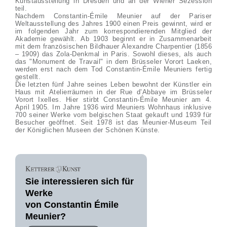
Kunstausstellung in Dresden und an der Wiener Sezession
teil.
Nachdem Constantin-Émile Meunier auf der Pariser
Weltausstellung des Jahres 1900 einen Preis gewinnt, wird er
im folgenden Jahr zum korrespondierenden Mitglied der
Akademie gewählt. Ab 1903 beginnt er in Zusammenarbeit
mit dem französischen Bildhauer Alexandre Charpentier (1856
– 1909) das Zola-Denkmal in Paris. Sowohl dieses, als auch
das "Monument de Travail" in dem Brüsseler Vorort Laeken,
werden erst nach dem Tod Constantin-Émile Meuniers fertig
gestellt.
Die letzten fünf Jahre seines Leben bewohnt der Künstler ein
Haus mit Atelierräumen in der Rue d’Abbaye im Brüsseler
Vorort Ixelles. Hier stirbt Constantin-Émile Meunier am 4.
April 1905. Im Jahre 1936 wird Meuniers Wohnhaus inklusive
700 seiner Werke vom belgischen Staat gekauft und 1939 für
Besucher geöffnet. Seit 1978 ist das Meunier-Museum Teil
der Königlichen Museen der Schönen Künste.
Sie interessieren sich für
Werke
von Constantin Émile
Meunier?