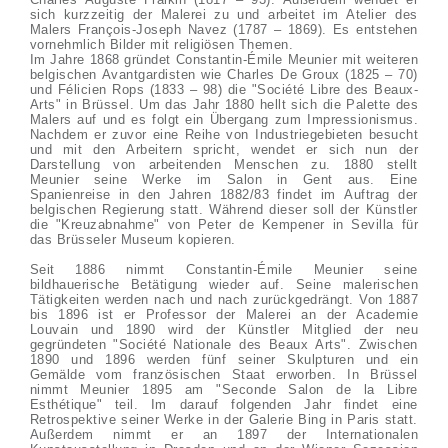
sich kurzzeitig der Malerei zu und arbeitet im Atelier des
Malers François-Joseph Navez (1787 – 1869). Es entstehen
vornehmlich Bilder mit religiösen Themen.
Im Jahre 1868 gründet Constantin-Émile Meunier mit weiteren
belgischen Avantgardisten wie Charles De Groux (1825 – 70)
und Félicien Rops (1833 – 98) die "Société Libre des Beaux-
Arts" in Brüssel. Um das Jahr 1880 hellt sich die Palette des
Malers auf und es folgt ein Übergang zum Impressionismus.
Nachdem er zuvor eine Reihe von Industriegebieten besucht
und mit den Arbeitern spricht, wendet er sich nun der
Darstellung von arbeitenden Menschen zu. 1880 stellt
Meunier seine Werke im Salon in Gent aus. Eine
Spanienreise in den Jahren 1882/83 findet im Auftrag der
belgischen Regierung statt. Während dieser soll der Künstler
die "Kreuzabnahme" von Peter de Kempener in Sevilla für
das Brüsseler Museum kopieren.
Seit 1886 nimmt Constantin-Émile Meunier seine
bildhauerische Betätigung wieder auf. Seine malerischen
Tätigkeiten werden nach und nach zurückgedrängt. Von 1887
bis 1896 ist er Professor der Malerei an der Academie
Louvain und 1890 wird der Künstler Mitglied der neu
gegründeten "Société Nationale des Beaux Arts". Zwischen
1890 und 1896 werden fünf seiner Skulpturen und ein
Gemälde vom französischen Staat erworben. In Brüssel
nimmt Meunier 1895 am "Seconde Salon de la Libre
Esthétique" teil. Im darauf folgenden Jahr findet eine
Retrospektive seiner Werke in der Galerie Bing in Paris statt.
Außerdem nimmt er an 1897 der Internationalen