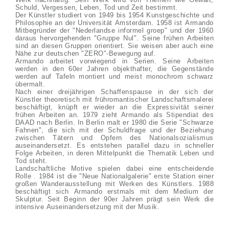
Schuld, Vergessen, Leben, Tod und Zeit bestimmt.
Der Künstler studiert von 1949 bis 1954 Kunstgeschichte und
Philosophie an der Universität Amsterdam. 1958 ist Armando
Mitbegründer der "Nederlandse informel groep" und der 1960
daraus hervorgehenden "Gruppe Nul". Seine frühen Arbeiten
sind an diesen Gruppen orientiert. Sie weisen aber auch eine
Nähe zur deutschen "ZERO"-Bewegung auf.
Armando arbeitet vorwiegend in Serien. Seine Arbeiten
werden in den 60er Jahren objekthafter, die Gegenstände
werden auf Tafeln montiert und meist monochrom schwarz
übermalt.
Nach einer dreijährigen Schaffenspause in der sich der
Künstler theoretisch mit frühromantischer Landschaftsmalerei
beschäftigt, knüpft er wieder an die Expressivität seiner
frühen Arbeiten an. 1979 zieht Armando als Stipendiat des
DAAD nach Berlin. In Berlin malt er 1980 die Serie "Schwarze
Fahnen", die sich mit der Schuldfrage und der Beziehung
zwischen Tätern und Opfern des Nationalsozialismus
auseinandersetzt. Es entstehen parallel dazu in schneller
Folge Arbeiten, in deren Mittelpunkt die Thematik Leben und
Tod steht.
Landschaftliche Motive spielen dabei eine entscheidende
Rolle . 1984 ist die "Neue Nationalgalerie" erste Station einer
großen Wanderausstellung mit Werken des Künstlers. 1988
beschäftigt sich Armando erstmals mit dem Medium der
Skulptur. Seit Beginn der 90er Jahren prägt sein Werk die
intensive Auseinandersetzung mit der Musik.