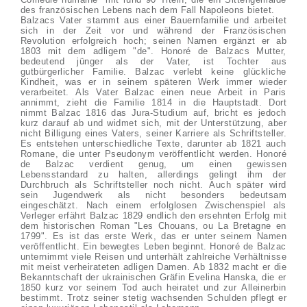
des französischen Lebens nach dem Fall Napoleons bietet.
Balzacs Vater stammt aus einer Bauernfamilie und arbeitet
sich in der Zeit vor und während der Französischen
Revolution erfolgreich hoch; seinen Namen ergänzt er ab
1803 mit dem adligem "de". Honoré de Balzacs Mutter,
bedeutend jünger als der Vater, ist Tochter aus
gutbürgerlicher Familie. Balzac verlebt keine glückliche
Kindheit, was er in seinem späteren Werk immer wieder
verarbeitet. Als Vater Balzac einen neue Arbeit in Paris
annimmt, zieht die Familie 1814 in die Hauptstadt. Dort
nimmt Balzac 1816 das Jura-Studium auf, bricht es jedoch
kurz darauf ab und widmet sich, mit der Unterstützung, aber
nicht Billigung eines Vaters, seiner Karriere als Schriftsteller.
Es entstehen unterschiedliche Texte, darunter ab 1821 auch
Romane, die unter Pseudonym veröffentlicht werden. Honoré
de Balzac verdient genug, um einen gewissen
Lebensstandard zu halten, allerdings gelingt ihm der
Durchbruch als Schriftsteller noch nicht. Auch später wird
sein Jugendwerk als nicht besonders bedeutsam
eingeschätzt. Nach einem erfolglosen Zwischenspiel als
Verleger erfährt Balzac 1829 endlich den ersehnten Erfolg mit
dem historischen Roman "Les Chouans, ou La Bretagne en
1799". Es ist das erste Werk, das er unter seinem Namen
veröffentlicht. Ein bewegtes Leben beginnt. Honoré de Balzac
unternimmt viele Reisen und unterhält zahlreiche Verhältnisse
mit meist verheirateten adligen Damen. Ab 1832 macht er die
Bekanntschaft der ukrainischen Gräfin Evelina Hanska, die er
1850 kurz vor seinem Tod auch heiratet und zur Alleinerbin
bestimmt. Trotz seiner stetig wachsenden Schulden pflegt er