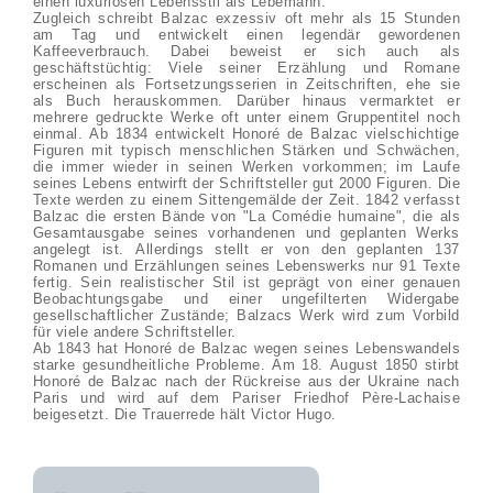
einen luxuriösen Lebensstil als Lebemann.
Zugleich schreibt Balzac exzessiv oft mehr als 15 Stunden
am Tag und entwickelt einen legendär gewordenen
Kaffeeverbrauch. Dabei beweist er sich auch als
geschäftstüchtig: Viele seiner Erzählung und Romane
erscheinen als Fortsetzungsserien in Zeitschriften, ehe sie
als Buch herauskommen. Darüber hinaus vermarktet er
mehrere gedruckte Werke oft unter einem Gruppentitel noch
einmal. Ab 1834 entwickelt Honoré de Balzac vielschichtige
Figuren mit typisch menschlichen Stärken und Schwächen,
die immer wieder in seinen Werken vorkommen; im Laufe
seines Lebens entwirft der Schriftsteller gut 2000 Figuren. Die
Texte werden zu einem Sittengemälde der Zeit. 1842 verfasst
Balzac die ersten Bände von "La Comédie humaine", die als
Gesamtausgabe seines vorhandenen und geplanten Werks
angelegt ist. Allerdings stellt er von den geplanten 137
Romanen und Erzählungen seines Lebenswerks nur 91 Texte
fertig. Sein realistischer Stil ist geprägt von einer genauen
Beobachtungsgabe und einer ungefilterten Widergabe
gesellschaftlicher Zustände; Balzacs Werk wird zum Vorbild
für viele andere Schriftsteller.
Ab 1843 hat Honoré de Balzac wegen seines Lebenswandels
starke gesundheitliche Probleme. Am 18. August 1850 stirbt
Honoré de Balzac nach der Rückreise aus der Ukraine nach
Paris und wird auf dem Pariser Friedhof Père-Lachaise
beigesetzt. Die Trauerrede hält Victor Hugo.