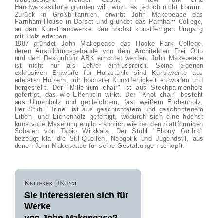
Handwerksschule gründen will, wozu es jedoch nicht kommt.
Zurück in Großbritannien, erwirbt John Makepeace das
Parnham House in Dorset und gründet das Parnham College,
an dem Kunsthandwerker den höchst kunstfertigen Umgang
mit Holz erlernen.
1987 gründet John Makepeace das Hooke Park College,
deren Ausbildungsgebäude von dem Architekten Frei Otto
und dem Designbüro ABK errichtet werden. John Makepeace
ist nicht nur als Lehrer einflussreich. Seine eigenen
exklusiven Entwürfe für Holzstühle sind Kunstwerke aus
edelsten Hölzern, mit höchster Kunstfertigkeit entworfen und
hergestellt. Der "Millenium chair" ist aus Stechpalmenholz
gefertigt, das wie Elfenbein wirkt. Der "Knot chair" besteht
aus Ulmenholz und gebleichtem, fast weißem Eichenholz.
Der Stuhl "Trine" ist aus geschichtetem und geschnittenem
Eiben- und Eichenholz gefertigt, wodurch sich eine höchst
kunstvolle Maserung ergibt - ähnlich wie bei den blattförmigen
Schalen von Tapio Wirkkala. Der Stuhl "Ebony Gothic"
bezeugt klar die Stil-Quellen, Neogotik und Jugendstil, aus
denen John Makepeace für seine Gestaltungen schöpft.
Sie interessieren sich für
Werke
von John Makepeace?