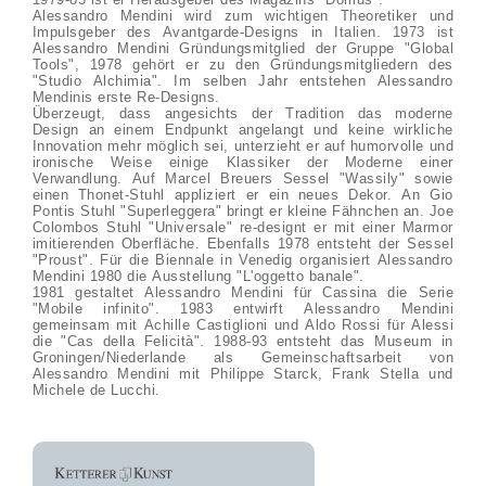
Alessandro Mendini wird zum wichtigen Theoretiker und
Impulsgeber des Avantgarde-Designs in Italien. 1973 ist
Alessandro Mendini Gründungsmitglied der Gruppe "Global
Tools", 1978 gehört er zu den Gründungsmitgliedern des
"Studio Alchimia". Im selben Jahr entstehen Alessandro
Mendinis erste Re-Designs.
Überzeugt, dass angesichts der Tradition das moderne
Design an einem Endpunkt angelangt und keine wirkliche
Innovation mehr möglich sei, unterzieht er auf humorvolle und
ironische Weise einige Klassiker der Moderne einer
Verwandlung. Auf Marcel Breuers Sessel "Wassily" sowie
einen Thonet-Stuhl appliziert er ein neues Dekor. An Gio
Pontis Stuhl "Superleggera" bringt er kleine Fähnchen an. Joe
Colombos Stuhl "Universale" re-designt er mit einer Marmor
imitierenden Oberfläche. Ebenfalls 1978 entsteht der Sessel
"Proust". Für die Biennale in Venedig organisiert Alessandro
Mendini 1980 die Ausstellung "L'oggetto banale".
1981 gestaltet Alessandro Mendini für Cassina die Serie
"Mobile infinito". 1983 entwirft Alessandro Mendini
gemeinsam mit Achille Castiglioni und Aldo Rossi für Alessi
die "Cas della Felicità". 1988-93 entsteht das Museum in
Groningen/Niederlande als Gemeinschaftsarbeit von
Alessandro Mendini mit Philippe Starck, Frank Stella und
Michele de Lucchi.