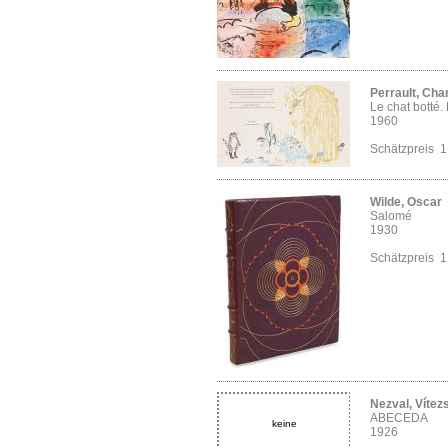
Perrault, Cha
Le chat botté.
1960
Schätzpreis 
Wilde, Oscar
Salomé
1930
Schätzpreis 
Nezval, Vítez
ABECEDA
keine
1926