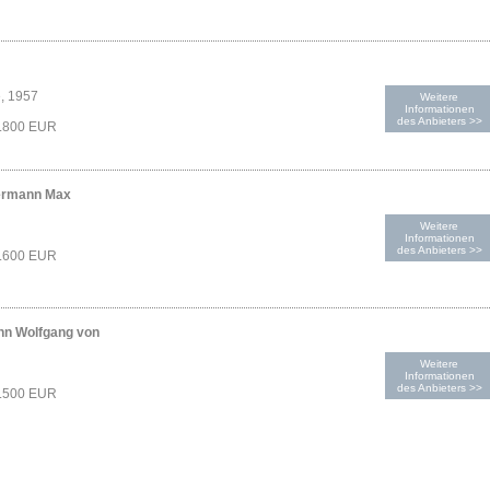
e, 1957
Weitere
Informationen
des Anbieters >>
1.800 EUR
ermann Max
Weitere
Informationen
des Anbieters >>
1.600 EUR
nn Wolfgang von
Weitere
Informationen
des Anbieters >>
1.500 EUR