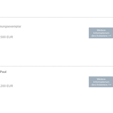
mungsexemplar
Weitere
Informationen
des Anbieters >>
1.500 EUR
-Paul
Weitere
Informationen
des Anbieters >>
1.200 EUR