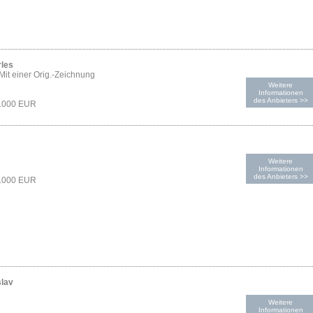
rles
 Mit einer Orig.-Zeichnung
Weitere
Informationen
des Anbieters >>
1.000 EUR
Weitere
Informationen
des Anbieters >>
1.000 EUR
slav
Weitere
Informationen