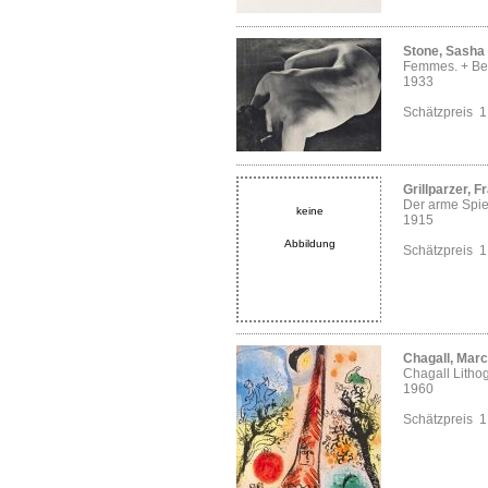
Stone, Sasha
Femmes. + Bei
1933
Schätzpreis 
Grillparzer, F
Der arme Spi
keine
1915
Abbildung
Schätzpreis 
Chagall, Marc
Chagall Litho
1960
Schätzpreis 