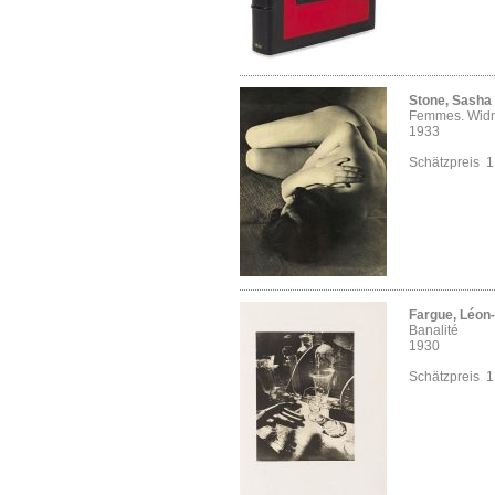
Stone, Sasha
Femmes. Wid
1933
Schätzpreis 
Fargue, Léon
Banalité
1930
Schätzpreis 