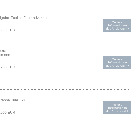
gabe: Expl. in Einbandvariation
Weitere
Informationen
des Anbieters >>
1.200 EUR
ranz
elmann
Weitere
Informationen
des Anbieters >>
1.200 EUR
graphe. Bde. 1-3
Weitere
Informationen
des Anbieters >>
1.000 EUR