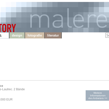
n
design
fotografie
literatur
ice
e-Lautrec. 2 Bände
Weitere
Informationen
des Anbieters >>
2.000 EUR