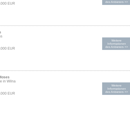
des Anbieters >>
1.000 EUR
s
hs
Weitere
Informationen
des Anbieters >>
1.000 EUR
 Moses
e in Wilna
Weitere
Informationen
des Anbieters >>
1.000 EUR