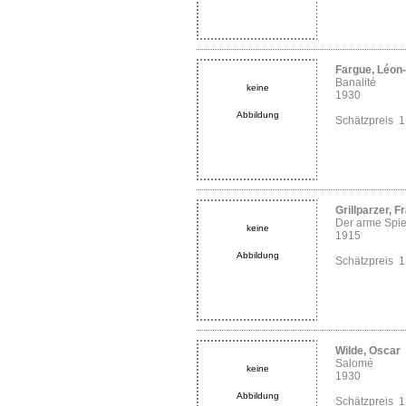
Fargue, Léon
Banalité
keine
1930
Abbildung
Schätzpreis 
Grillparzer, F
Der arme Spi
keine
1915
Abbildung
Schätzpreis 
Wilde, Oscar
Salomé
keine
1930
Abbildung
Schätzpreis 