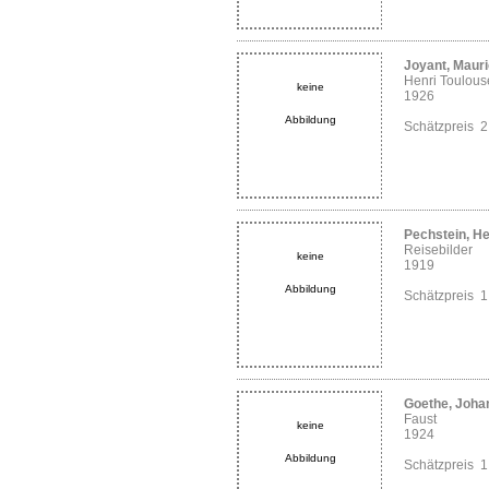
Joyant, Maur
Henri Toulous
keine
1926
Abbildung
Schätzpreis 
Pechstein, H
Reisebilder
keine
1919
Abbildung
Schätzpreis 
Goethe, Joha
Faust
keine
1924
Abbildung
Schätzpreis 