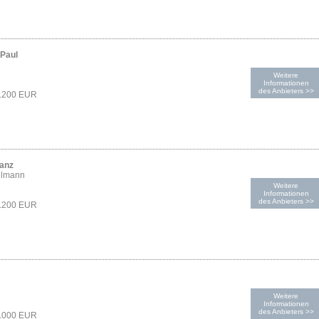
-Paul
Weitere
Informationen
des Anbieters >>
1.200 EUR
ranz
elmann
Weitere
Informationen
des Anbieters >>
1.200 EUR
Weitere
Informationen
des Anbieters >>
1.000 EUR