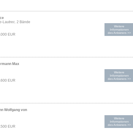
ice
e-Lautrec. 2 Bände
Weitere
Informationen
des Anbieters >>
2.000 EUR
ermann Max
Weitere
Informationen
des Anbieters >>
1.600 EUR
nn Wolfgang von
Weitere
Informationen
des Anbieters >>
1.500 EUR