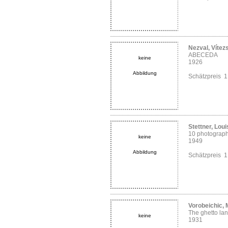
Nezval, Vítez
ABECEDA
keine
1926
Abbildung
Schätzpreis 
Stettner, Loui
10 photograp
keine
1949
Abbildung
Schätzpreis 
Vorobeichic,
The ghetto lan
keine
1931