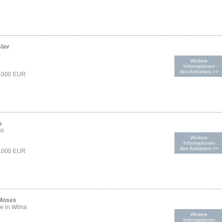
slav
Weitere
Informationen
des Anbieters >>
1.000 EUR
s
hs
Weitere
Informationen
des Anbieters >>
1.000 EUR
 Moses
e in Wilna
Weitere
Informationen