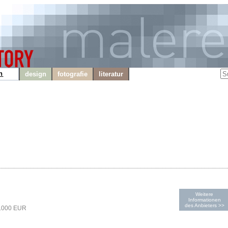
n
design
fotografie
literatur
Weitere
Informationen
des Anbieters >>
1.000 EUR