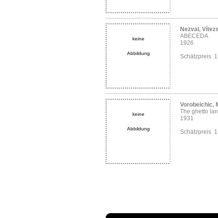
Nezval, Vítez
ABECEDA
keine
1926
Abbildung
Schätzpreis 
Vorobeichic,
The ghetto lan
keine
1931
Abbildung
Schätzpreis 