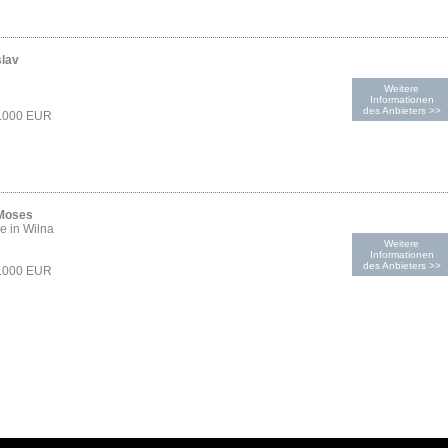
slav
Weitere
Informationen
des Anbieters >>
1.000 EUR
 Moses
e in Wilna
Weitere
Informationen
des Anbieters >>
1.000 EUR