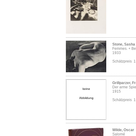
Stone, Sasha
Femmes. + Bei
1933
Schätzpreis 
Grillparzer, F
Der arme Spi
keine
1915
Abbildung
Schätzpreis 
Wilde, Oscar
Salomé