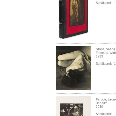
Schätzpreis 
Stone, Sasha
Femmes. Wid
1933
Schätzpreis 
Fargue, Léon
Banalité
1930
Schätzpreis 