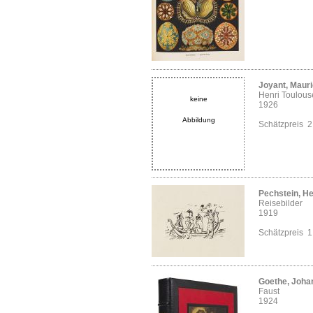
Joyant, Maur
Henri Toulous
keine
1926
Abbildung
Schätzpreis 
Pechstein, H
Reisebilder
1919
Schätzpreis 
Goethe, Joha
Faust
1924