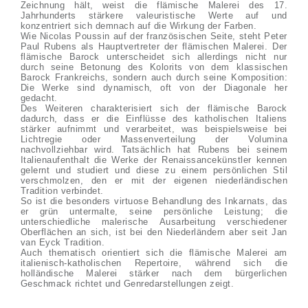
Zeichnung hält, weist die flämische Malerei des 17.
Jahrhunderts stärkere valeuristische Werte auf und
konzentriert sich demnach auf die Wirkung der Farben.
Wie Nicolas Poussin auf der französischen Seite, steht Peter
Paul Rubens als Hauptvertreter der flämischen Malerei. Der
flämische Barock unterscheidet sich allerdings nicht nur
durch seine Betonung des Kolorits von dem klassischen
Barock Frankreichs, sondern auch durch seine Komposition:
Die Werke sind dynamisch, oft von der Diagonale her
gedacht.
Des Weiteren charakterisiert sich der flämische Barock
dadurch, dass er die Einflüsse des katholischen Italiens
stärker aufnimmt und verarbeitet, was beispielsweise bei
Lichtregie oder Massenverteilung der Volumina
nachvollziehbar wird. Tatsächlich hat Rubens bei seinem
Italienaufenthalt die Werke der Renaissancekünstler kennen
gelernt und studiert und diese zu einem persönlichen Stil
verschmolzen, den er mit der eigenen niederländischen
Tradition verbindet.
So ist die besonders virtuose Behandlung des Inkarnats, das
er grün untermalte, seine persönliche Leistung; die
unterschiedliche malerische Ausarbeitung verschiedener
Oberflächen an sich, ist bei den Niederländern aber seit Jan
van Eyck Tradition.
Auch thematisch orientiert sich die flämische Malerei am
italienisch-katholischen Repertoire, während sich die
holländische Malerei stärker nach dem bürgerlichen
Geschmack richtet und Genredarstellungen zeigt.