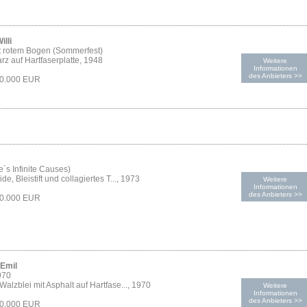
illi
t rotem Bogen (Sommerfest)
z auf Hartfaserplatte, 1948
Weitere
Informationen
des Anbieters >>
70.000 EUR
´s Infinite Causes)
de, Bleistift und collagiertes T..., 1973
Weitere
Informationen
des Anbieters >>
70.000 EUR
Emil
970
Walzblei mit Asphalt auf Hartfase..., 1970
Weitere
Informationen
des Anbieters >>
60.000 EUR