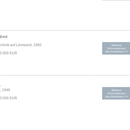
Emil
echnik auf Leinwand, 1960
Weitere
Informationen
des Anbieters >>
50.000 EUR
e
t, 1946
Weitere
Informationen
des Anbieters >>
20.000 EUR