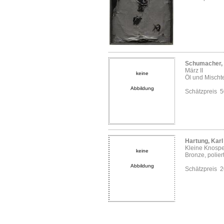
Schumacher, 
März II
keine
Öl und Mischt
Abbildung
Schätzpreis 
Hartung, Karl
Kleine Knosp
keine
Bronze, polier
Abbildung
Schätzpreis 