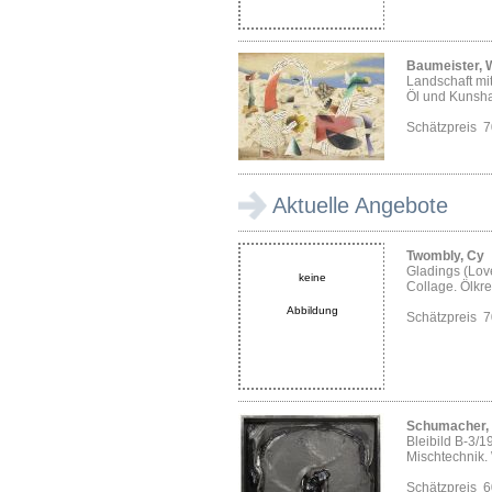
Baumeister, W
Landschaft mi
Öl und Kunshar
Schätzpreis 
Aktuelle Angebote
Twombly, Cy
Gladings (Love
keine
Collage. Ölkrei
Abbildung
Schätzpreis 
Schumacher, 
Bleibild B-3/1
Mischtechnik. 
Schätzpreis 