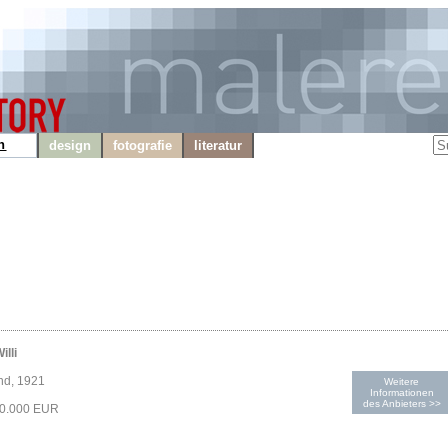
n
design
fotografie
literatur
illi
nd, 1921
Weitere
Informationen
des Anbieters >>
90.000 EUR