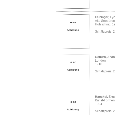
Feininger, Ly
Alte Seebären
keine
Holzschnitt, 1
Abbildung
Schätzpreis 
Coburn, Alvi
London
keine
1910
Abbildung
Schätzpreis 
Haeckel, Erns
Kunst-Formen 
keine
1904
Abbildung
Schätzpreis 