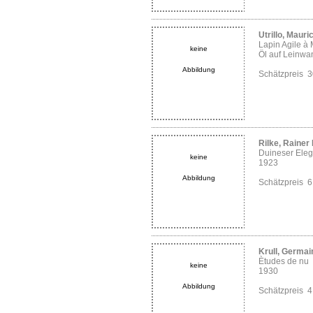
Utrillo, Mauri
Lapin Agile à
keine
Öl auf Leinwa
Abbildung
Schätzpreis 
Rilke, Rainer
Duineser Eleg
keine
1923
Abbildung
Schätzpreis 
Krull, Germai
Ètudes de nu
keine
1930
Abbildung
Schätzpreis 