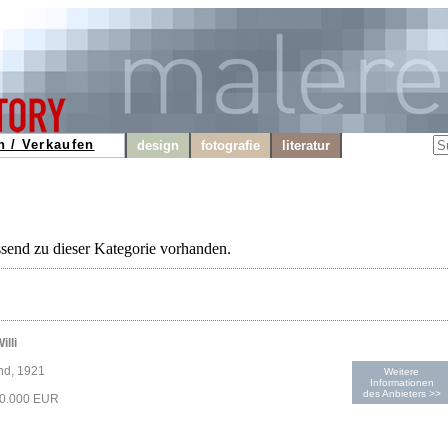
n / Verkaufen
design
fotografie
literatur
ssend zu dieser Kategorie vorhanden.
illi
nd, 1921
Weitere
Informationen
des Anbieters >>
90.000 EUR