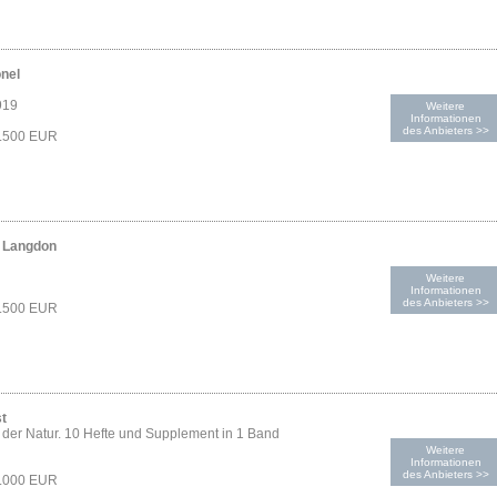
onel
919
Weitere
Informationen
des Anbieters >>
2.500 EUR
n Langdon
Weitere
Informationen
des Anbieters >>
2.500 EUR
t
der Natur. 10 Hefte und Supplement in 1 Band
Weitere
Informationen
des Anbieters >>
2.000 EUR