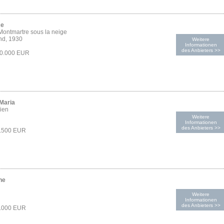
ce
 Montmartre sous la neige
nd, 1930
Weitere
Informationen
des Anbieters >>
30.000 EUR
 Maria
ien
Weitere
Informationen
des Anbieters >>
6.500 EUR
ne
Weitere
Informationen
des Anbieters >>
4.000 EUR